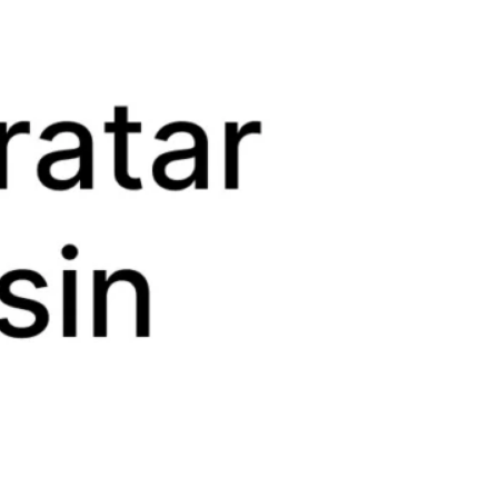
pop up
store?
Las pop-up
stores son
tiendas
temporales
diseñadas para
generar un
impacto
inmediato en los
consumidores,
explorar nuevas
ubicaciones o
lanzar…