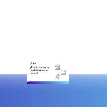
Leer más
»
2 de octubre de 2025
¿Puedo
contratar un