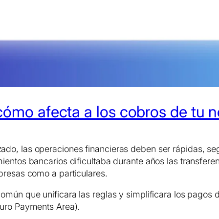
cómo afecta a los cobros de tu 
o, las operaciones financieras deben ser rápidas, segu
ientos bancarios dificultaba durante años las transfere
presas como a particulares.
omún que unificara las reglas y simplificara los pagos 
Euro Payments Area
).