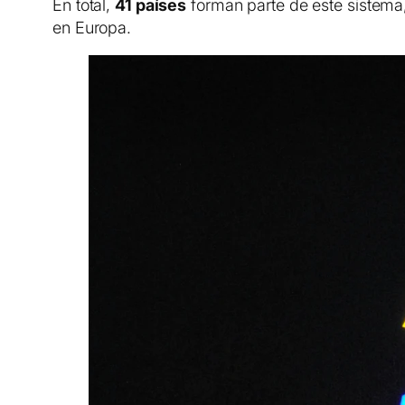
En total,
41 países
forman parte de este sistema
en Europa.